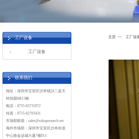
主页
>>
工厂设
工厂设备
工厂设备
联系我们
地址：深圳市宝安区沙井镇沙二蓝天
科技园9&13栋
电话：0755-83731972
传真：0755-82705431
市场部邮箱：sales@szhopesearch.net
海外市场部：深圳市宝安区沙井街道
中心路金达城大厦7楼D-I